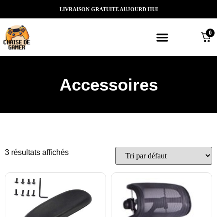
LIVRAISON GRATUITE AUJOURD'HUI
0
Meilleures chaises gaming
Nos marques de chaises gamer
Nos chaises gamer Massantes/Led/
Accessoires
3 résultats affichés