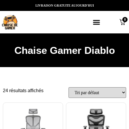
LIVRAISON GRATUITE AUJOURD'HUI
0
Meilleures chaises gaming
Nos marques de chaises gamer
Nos chaises gamer Massantes/Led/
Chaise Gamer Diablo
24 résultats affichés