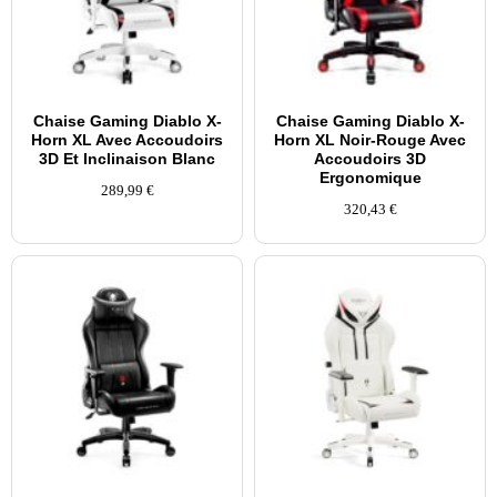
Chaise Gaming Diablo X-
Chaise Gaming Diablo X-
Horn XL Avec Accoudoirs
Horn XL Noir-Rouge Avec
3D Et Inclinaison Blanc
Accoudoirs 3D
Ergonomique
289,99
€
320,43
€