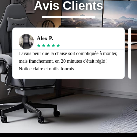
Avis Clients
Alex P.
★
★
★
★
★
J'avais peur que la chaise soit compliquée à monter,
J
mais franchement, en 20 minutes c'était réglé !
v
Notice claire et outils fournis.
s