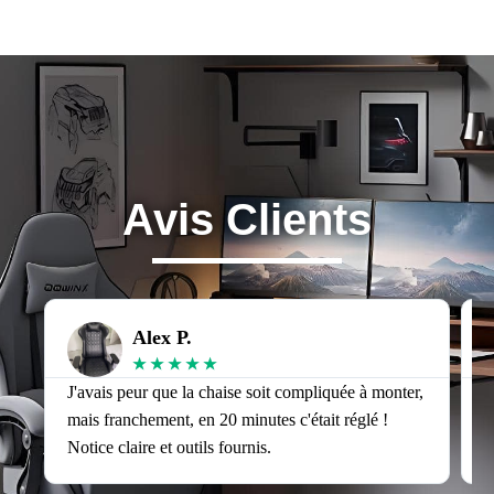
Avis Clients
Alex P.
★
★
★
★
★
J'avais peur que la chaise soit compliquée à monter,
J
mais franchement, en 20 minutes c'était réglé !
v
Notice claire et outils fournis.
s