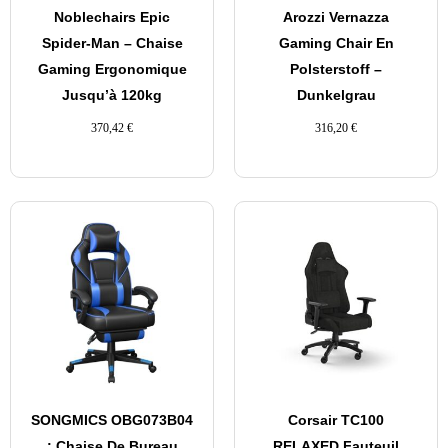
Noblechairs Epic
Arozzi Vernazza
Spider-Man – Chaise
Gaming Chair En
Gaming Ergonomique
Polsterstoff –
Jusqu’à 120kg
Dunkelgrau
370,42
€
316,20
€
SONGMICS OBG073B04
Corsair TC100
: Chaise De Bureau
RELAXED Fauteuil