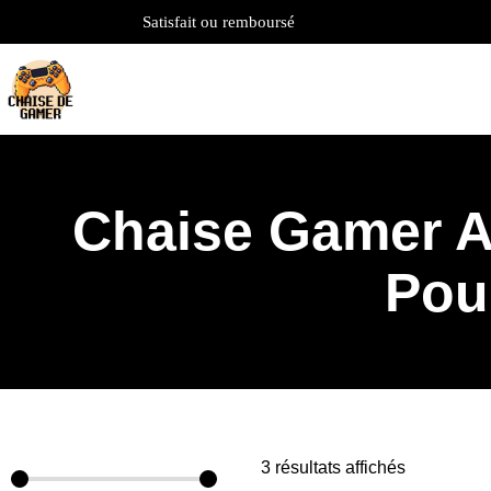
Satisfait ou remboursé
Chaise Gamer An
Pou
3 résultats affichés