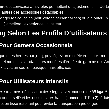
ires et cervicaux amovibles permettent un ajustement fin. Cert
d’autres des accessoires détachables.
hanger les coussins (noir, coloris personnalisés) ou d’ajouter u
ing
) améliore l’expérience utilisateur.
 Selon Les Profils D’utilisateurs
Pour Gamers Occasionnels
elques heures par jour), privilégiez un modèle équilibré : mou
oyer et roulettes standard. Les modèles d’entrée de gamme (ex. An
ix, avec un soutien basique mais efficace.
our Utilisateurs Intensifs
s streamers nécessitent des sièges avec mousse de 65 kg/m³, v
ccoudoirs 4D et les dossiers très hauts (comme le T-Pro 2) réduis
ts en tissu respirant pour éviter la transpiration prolongée.