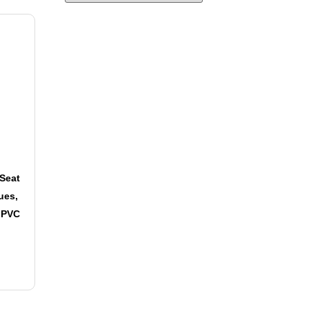
Seat
ues,
r PVC