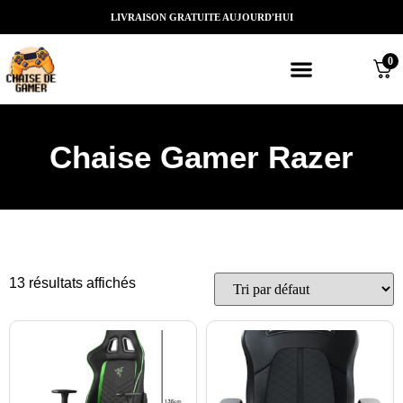
LIVRAISON GRATUITE AUJOURD'HUI
0
Meilleures chaises gaming
Nos marques de chaises gamer
Nos chaises gamer Massantes/Led/
Chaise Gamer Razer
13 résultats affichés