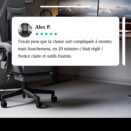
Alex P.
★
★
★
★
★
J'avais peur que la chaise soit compliquée à monter,
J
mais franchement, en 20 minutes c'était réglé !
v
Notice claire et outils fournis.
s