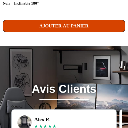
Noir – Inclinable 180°
AJOUTER AU PANIER
Avis Clients
Alex P.
★
★
★
★
★