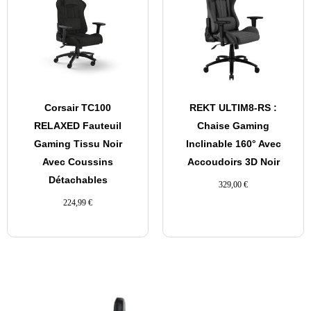
Corsair TC100
REKT ULTIM8-RS :
RELAXED Fauteuil
Chaise Gaming
Gaming Tissu Noir
Inclinable 160° Avec
Avec Coussins
Accoudoirs 3D Noir
Détachables
329,00
€
224,99
€