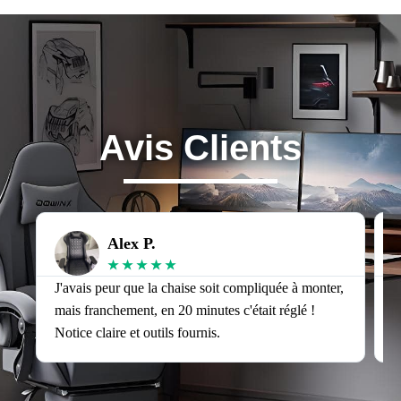
Avis Clients
Alex P.
★
★
★
★
★
J'avais peur que la chaise soit compliquée à monter,
J
mais franchement, en 20 minutes c'était réglé !
v
Notice claire et outils fournis.
s