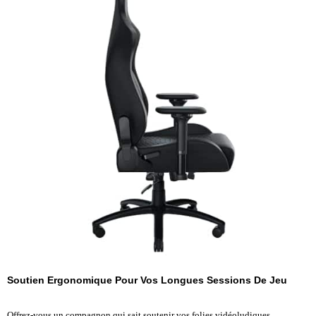
Soutien Ergonomique Pour Vos Longues Sessions De Jeu
Offrez-vous un compagnon qui sait soutenir vos folies vidéoludiques.