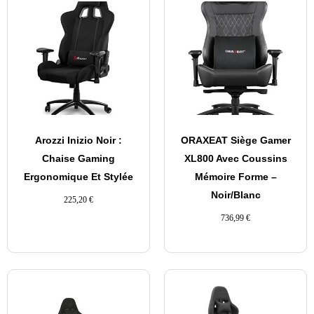
Arozzi Inizio Noir :
ORAXEAT Siège Gamer
Chaise Gaming
XL800 Avec Coussins
Ergonomique Et Stylée
Mémoire Forme –
Noir/Blanc
225,20
€
736,99
€