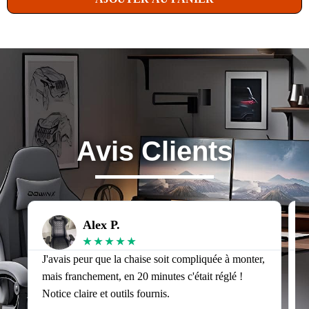
Avis Clients
Alex P.
★
★
★
★
★
J'avais peur que la chaise soit compliquée à monter,
J
mais franchement, en 20 minutes c'était réglé !
v
Notice claire et outils fournis.
s