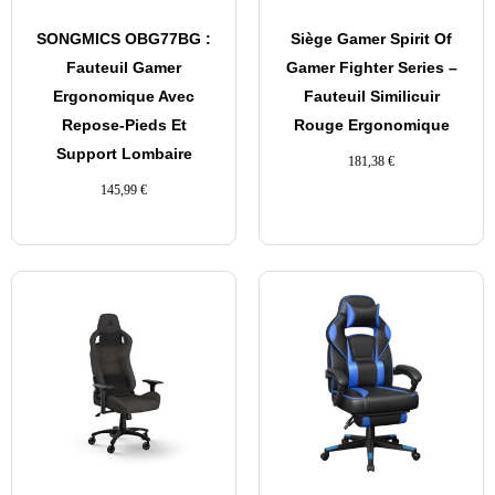
SONGMICS OBG77BG :
Siège Gamer Spirit Of
Fauteuil Gamer
Gamer Fighter Series –
Ergonomique Avec
Fauteuil Similicuir
Repose-Pieds Et
Rouge Ergonomique
Support Lombaire
181,38
€
145,99
€