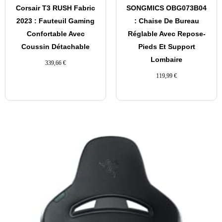
Corsair T3 RUSH Fabric
SONGMICS OBG073B04
2023 : Fauteuil Gaming
: Chaise De Bureau
Confortable Avec
Réglable Avec Repose-
Coussin Détachable
Pieds Et Support
Lombaire
339,66
€
119,99
€