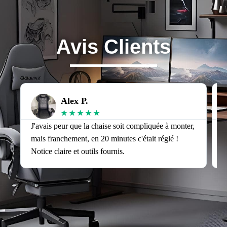
Avis Clients
Alex P.
★
★
★
★
★
J'avais peur que la chaise soit compliquée à monter,
J
mais franchement, en 20 minutes c'était réglé !
v
Notice claire et outils fournis.
s