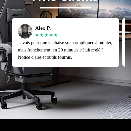
Alex P.
★
★
★
★
★
J'avais peur que la chaise soit compliquée à monter,
J
mais franchement, en 20 minutes c'était réglé !
v
Notice claire et outils fournis.
s