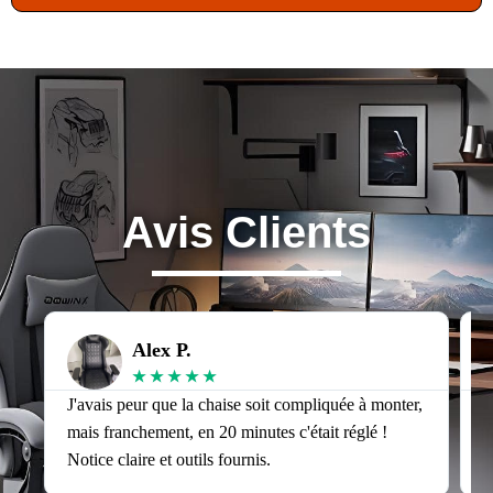
Avis Clients
Alex P.
★
★
★
★
★
J'avais peur que la chaise soit compliquée à monter,
J
mais franchement, en 20 minutes c'était réglé !
v
Notice claire et outils fournis.
s