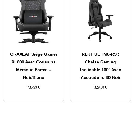
ORAXEAT Siège Gamer
REKT ULTIM8-RS :
XL800 Avec Coussins
Chaise Gaming
Mémoire Forme –
Inclinable 160° Avec
Noir/Blanc
Accoudoirs 3D Noir
736,99
€
329,00
€