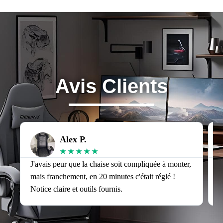
Avis Clients
Alex P.
★
★
★
★
★
J'avais peur que la chaise soit compliquée à monter,
J
mais franchement, en 20 minutes c'était réglé !
v
Notice claire et outils fournis.
s