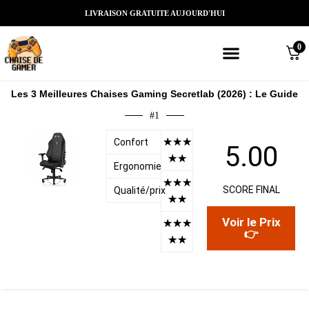
LIVRAISON GRATUITE AUJOURD'HUI
0
Meilleures chaises gaming
Nos marques de chaises gamer
Nos chaises gamer Massantes/Led/
Les 3 Meilleures Chaises Gaming Secretlab (2026) : Le Guide
#1
☆
☆
☆
Confort
5.00
☆
☆
Ergonomie
☆
☆
☆
SCORE FINAL
Qualité/prix
☆
☆
Voir le Prix
☆
☆
☆
👉
☆
☆