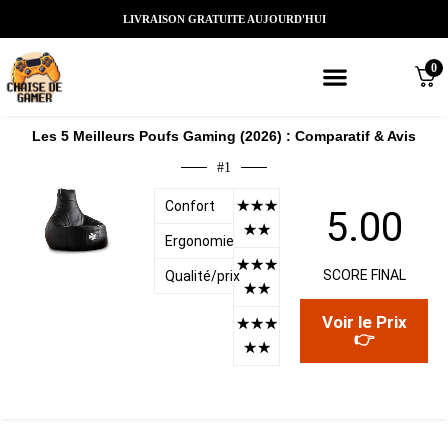
LIVRAISON GRATUITE AUJOURD'HUI
0
Meilleures chaises gaming
Nos marques de chaises gamer
Nos chaises gamer Massantes/Led/
Les 5 Meilleurs Poufs Gaming (2026) : Comparatif & Avis
#1
☆
☆
☆
Confort
5.00
☆
☆
Ergonomie
☆
☆
☆
SCORE FINAL
Qualité/prix
☆
☆
Voir le Prix
☆
☆
☆
👉
☆
☆