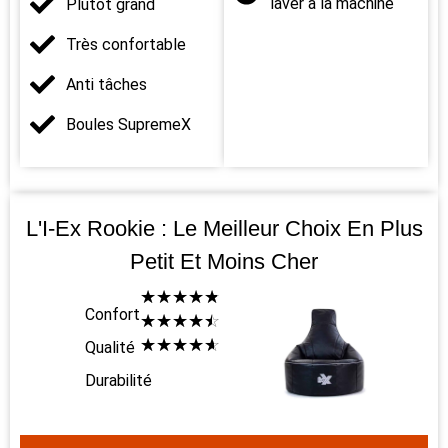
laver à la machine
Plutôt grand
Très confortable
Anti tâches
Boules SupremeX
L'I-Ex Rookie : Le Meilleur Choix En Plus
Petit Et Moins Cher
☆
☆
☆
☆
☆
Confort
☆
☆
☆
☆
☆
☆
☆
☆
☆
☆
Qualité
Durabilité