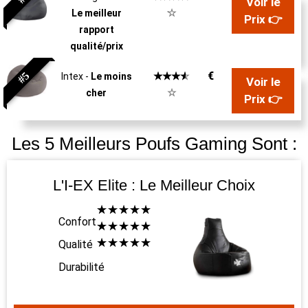
Voir le
☆
Le meilleur
Prix 👉
rapport
qualité/prix
#5
€
☆
☆
☆
☆
Intex -
Le moins
Voir le
☆
cher
Prix 👉
Les 5 Meilleurs Poufs Gaming Sont :
L'I-EX Elite : Le Meilleur Choix
☆
☆
☆
☆
☆
Confort
☆
☆
☆
☆
☆
☆
☆
☆
☆
☆
Qualité
Durabilité