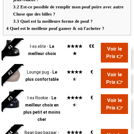
3.2
Est-ce possible de remplir mon pouf poire avec autre
Chose que des billes ?
3.3
Quel est la meilleure forme de pouf ?
4
Quel est le meilleur pouf gamer & où l'acheter ?
#1
€€
☆
☆
☆
☆
I-ex elite -
Le
Voir le
☆
meilleur choix
Prix 👉
#2
€
☆
☆
☆
☆
Lounge pug -
Le
Voir le
☆
plus confortable
Prix 👉
#3
€
☆
☆
☆
☆
I-ex Rookie -
Le
Voir le
☆
meilleur choix en
Prix 👉
plus petit et moins
cher
#4
€
☆
☆
☆
☆
Bean bag bazaar -