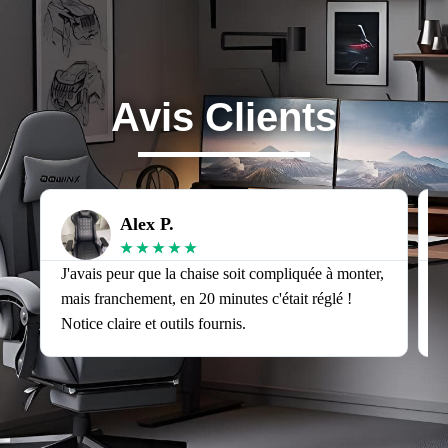
Avis Clients
Alex P.
★
★
★
★
★
J'avais peur que la chaise soit compliquée à monter,
J
mais franchement, en 20 minutes c'était réglé !
v
Notice claire et outils fournis.
s