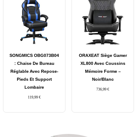
SONGMICS OBG073B04
ORAXEAT Siège Gamer
: Chaise De Bureau
XL800 Avec Coussins
Réglable Avec Repose-
Mémoire Forme –
Pieds Et Support
Noir/Blanc
Lombaire
736,99
€
119,99
€