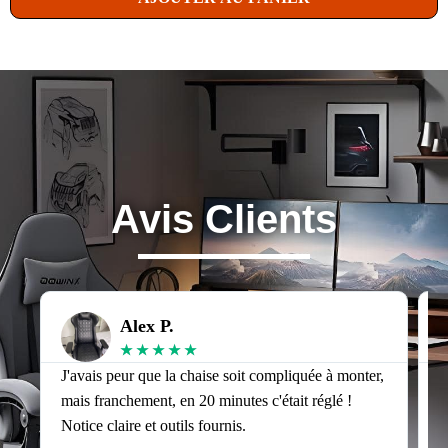
Avis Clients
Alex P.
★
★
★
★
★
J'avais peur que la chaise soit compliquée à monter,
J
mais franchement, en 20 minutes c'était réglé !
v
Notice claire et outils fournis.
s