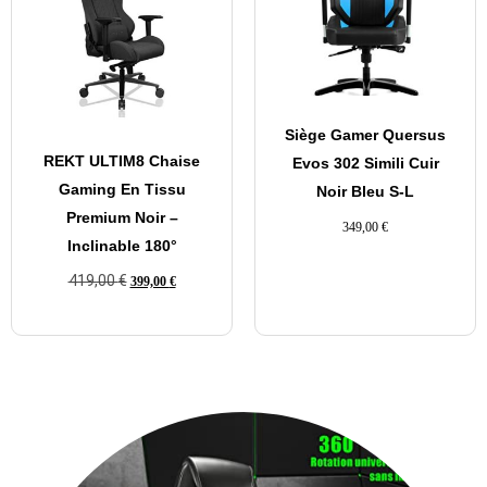
Siège Gamer Quersus
REKT ULTIM8 Chaise
Evos 302 Simili Cuir
Gaming En Tissu
Noir Bleu S-L
Premium Noir –
349,00
€
Inclinable 180°
419,00
€
399,00
€