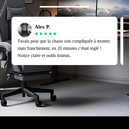
Alex P.
★
★
★
★
★
J'avais peur que la chaise soit compliquée à monter,
J
mais franchement, en 20 minutes c'était réglé !
v
Notice claire et outils fournis.
s