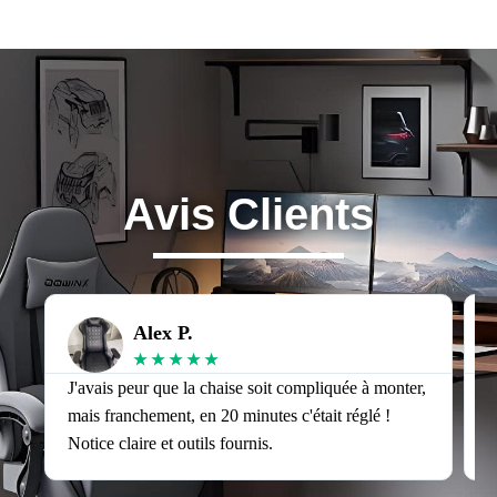
Avis Clients
Alex P.
★
★
★
★
★
J'avais peur que la chaise soit compliquée à monter,
J
mais franchement, en 20 minutes c'était réglé !
v
Notice claire et outils fournis.
s