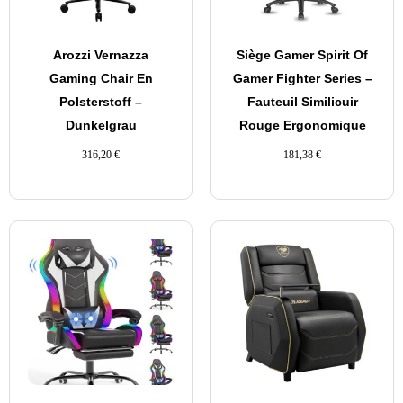
Arozzi Vernazza
Siège Gamer Spirit Of
Gaming Chair En
Gamer Fighter Series –
Polsterstoff –
Fauteuil Similicuir
Dunkelgrau
Rouge Ergonomique
316,20
€
181,38
€