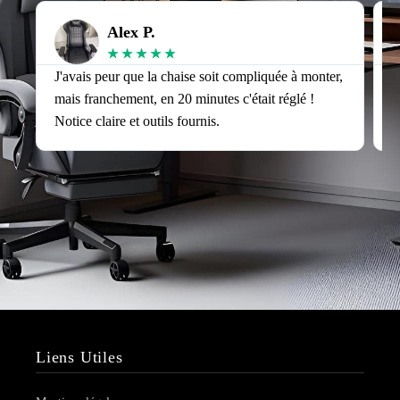
Alex P.
★
★
★
★
★
J'avais peur que la chaise soit compliquée à monter,
J
mais franchement, en 20 minutes c'était réglé !
v
Notice claire et outils fournis.
s
Liens Utiles