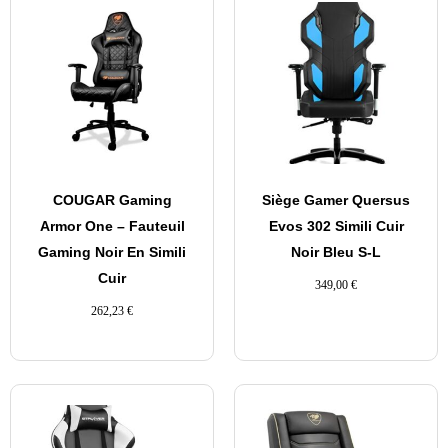
COUGAR Gaming
Siège Gamer Quersus
Armor One – Fauteuil
Evos 302 Simili Cuir
Gaming Noir En Simili
Noir Bleu S-L
Cuir
349,00
€
262,23
€