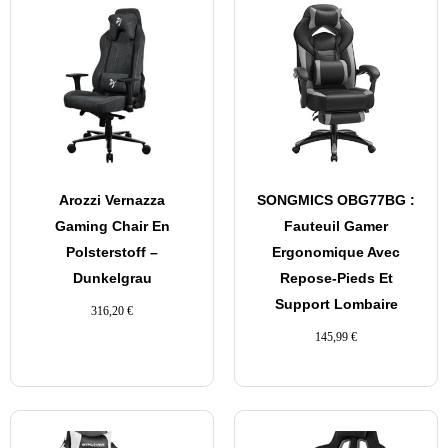
Arozzi Vernazza
SONGMICS OBG77BG :
Gaming Chair En
Fauteuil Gamer
Polsterstoff –
Ergonomique Avec
Dunkelgrau
Repose-Pieds Et
Support Lombaire
316,20
€
145,99
€