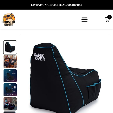
LIVRAISON GRATUITE AUJOURD'HUI
0
Meilleures chaises gaming
Nos marques de chaises gamer
Nos chaises gamer Massantes/Led/