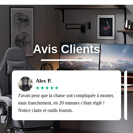
Avis Clients
Alex P.
★
★
★
★
★
J'avais peur que la chaise soit compliquée à monter,
J
mais franchement, en 20 minutes c'était réglé !
v
Notice claire et outils fournis.
s