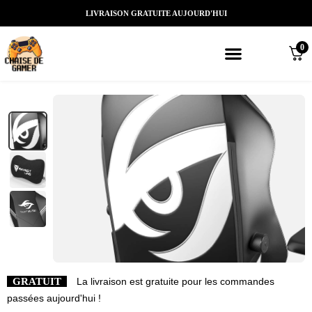
LIVRAISON GRATUITE AUJOURD'HUI
0
Meilleures chaises gaming
Nos marques de chaises gamer
Nos chaises gamer Massantes/Led/
GRATUIT
La livraison est gratuite pour les commandes
passées aujourd'hui !