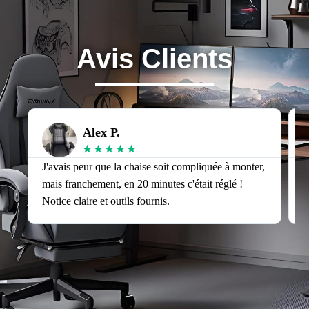
Avis Clients
Alex P.
★
★
★
★
★
J'avais peur que la chaise soit compliquée à monter,
J
mais franchement, en 20 minutes c'était réglé !
v
Notice claire et outils fournis.
s