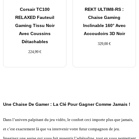
Corsair TC100
REKT ULTIM8-RS :
RELAXED Fauteuil
Chaise Gaming
Gaming Tissu Noir
Inclinable 160° Avec
Avec Coussins
Accoudoirs 3D Noir
Détachables
329,00
€
224,99
€
Une Chaise De Gamer : La Clé Pour Gagner Comme Jamais !
Dans l’univers palpitant du jeu vidéo, le confort ceci importe plus que jamais,
et c’est exactement là que va intervenir votre futur compagnon de jeu.
Imaginez une assise qui vous fait ressentir l’adrénaline, tout en vous permettant