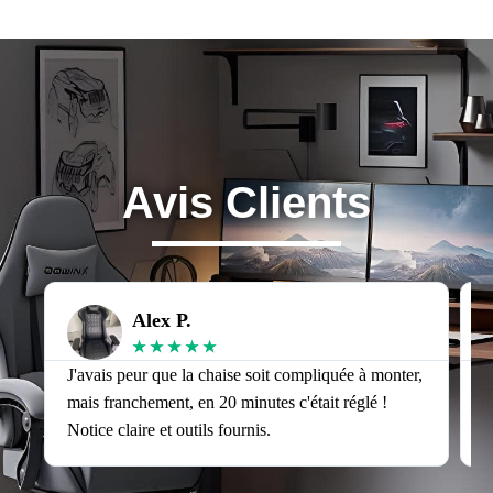
Avis Clients
Alex P.
★
★
★
★
★
J'avais peur que la chaise soit compliquée à monter,
J
mais franchement, en 20 minutes c'était réglé !
v
Notice claire et outils fournis.
s