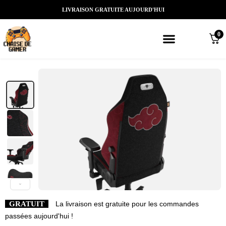
LIVRAISON GRATUITE AUJOURD'HUI
0
Meilleures chaises gaming
Nos marques de chaises gamer
Nos chaises gamer Massantes/Led/
GRATUIT
La livraison est gratuite pour les commandes
passées aujourd'hui !