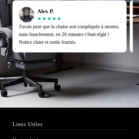
Alex P.
★
★
★
★
★
J'avais peur que la chaise soit compliquée à monter,
J
mais franchement, en 20 minutes c'était réglé !
v
Notice claire et outils fournis.
s
Liens Utiles