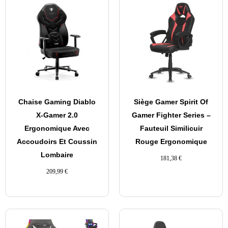
Chaise Gaming Diablo
Siège Gamer Spirit Of
X-Gamer 2.0
Gamer Fighter Series –
Ergonomique Avec
Fauteuil Similicuir
Accoudoirs Et Coussin
Rouge Ergonomique
Lombaire
181,38
€
209,99
€