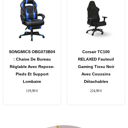
SONGMICS OBG073B04
Corsair TC100
: Chaise De Bureau
RELAXED Fauteuil
Réglable Avec Repose-
Gaming Tissu Noir
Pieds Et Support
Avec Coussins
Lombaire
Détachables
119,99
€
224,99
€