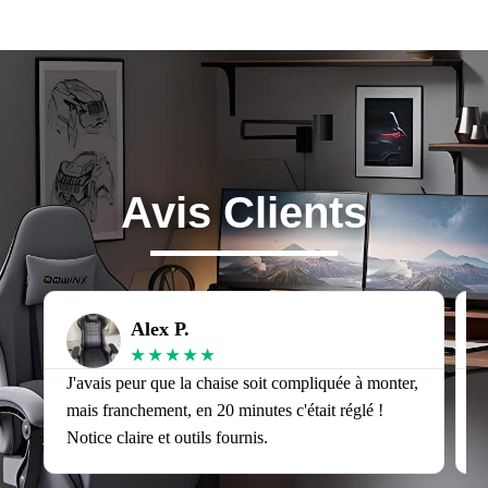
Avis Clients
Alex P.
★
★
★
★
★
J'avais peur que la chaise soit compliquée à monter,
J
mais franchement, en 20 minutes c'était réglé !
v
Notice claire et outils fournis.
s