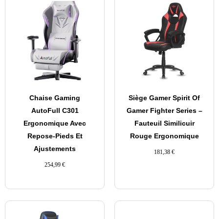
Chaise Gaming
Siège Gamer Spirit Of
AutoFull C301
Gamer Fighter Series –
Ergonomique Avec
Fauteuil Similicuir
Repose-Pieds Et
Rouge Ergonomique
Ajustements
181,38
€
254,99
€