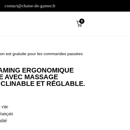
contact@chaise-de-gamer.fr
0
son est gratuite pour les commandes passées
GAMING ERGONOMIQUE
E AVEC MASSAGE
NCLINABLE ET RÉGLABLE.
 vite
français
lité