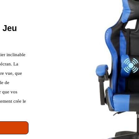
e Jeu
ier inclinable
 écran. La
ure vue, que
le de
r que vos
tement crée le