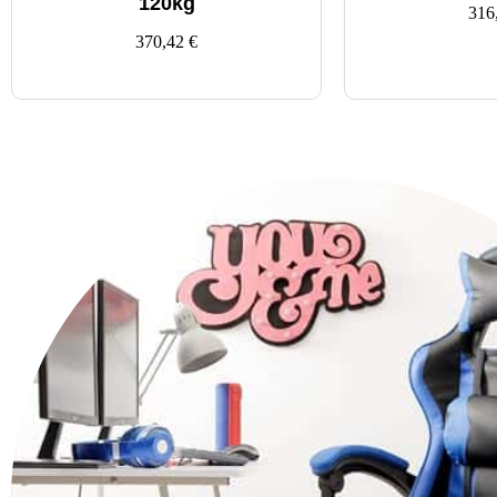
120kg
316
370,42
€