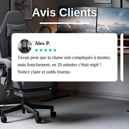
Avis Clients
Alex P.
★
★
★
★
★
J'avais peur que la chaise soit compliquée à monter,
J
mais franchement, en 20 minutes c'était réglé !
v
Notice claire et outils fournis.
s