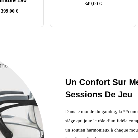
linable 180°
349,00
€
399,00
€
Un Confort Sur M
Sessions De Jeu
Dans le monde du gaming, la **concen
siège qui joue le rôle d’un fidèle com
un soutien harmonieux à chaque mouvem