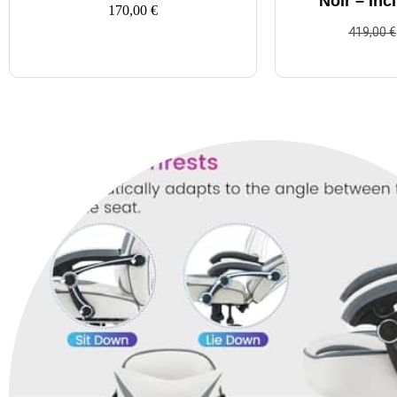
Noir – Inc
170,00
€
419,00
€