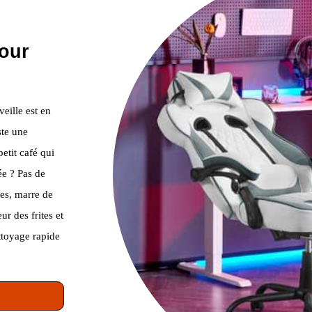
our
eille est en
ste une
etit café qui
e ? Pas de
hes, marre de
ur des frites et
ttoyage rapide