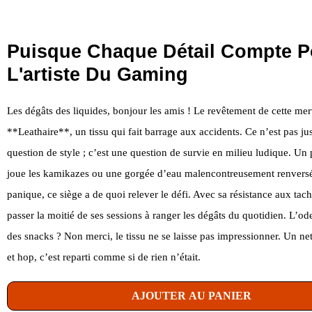
Puisque Chaque Détail Compte P
L'artiste Du Gaming
Les dégâts des liquides, bonjour les amis ! Le revêtement de cette merv
**Leathaire**, un tissu qui fait barrage aux accidents. Ce n’est pas ju
question de style ; c’est une question de survie en milieu ludique. Un p
joue les kamikazes ou une gorgée d’eau malencontreusement renversé
panique, ce siège a de quoi relever le défi. Avec sa résistance aux tac
passer la moitié de ses sessions à ranger les dégâts du quotidien. L’ode
des snacks ? Non merci, le tissu ne se laisse pas impressionner. Un ne
et hop, c’est reparti comme si de rien n’était.
AJOUTER AU PANIER