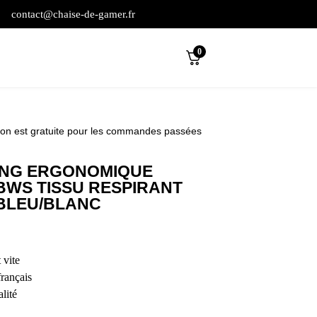
contact@chaise-de-gamer.fr
0
son est gratuite pour les commandes passées
ING ERGONOMIQUE
BWS TISSU RESPIRANT
BLEU/BLANC
 vite
français
lité