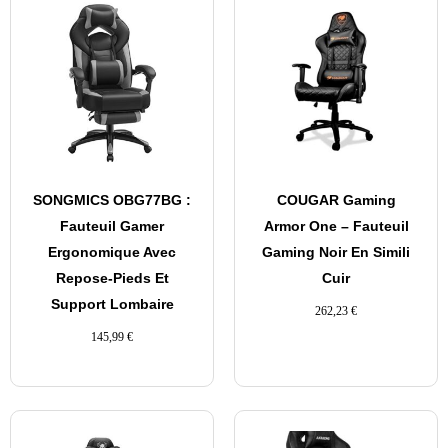
SONGMICS OBG77BG :
COUGAR Gaming
Fauteuil Gamer
Armor One – Fauteuil
Ergonomique Avec
Gaming Noir En Simili
Repose-Pieds Et
Cuir
Support Lombaire
262,23
€
145,99
€