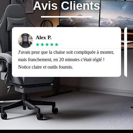
Avis Clients
Alex P.
★
★
★
★
★
J'avais peur que la chaise soit compliquée à monter,
J
mais franchement, en 20 minutes c'était réglé !
v
Notice claire et outils fournis.
s