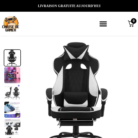
LIVRAISON GRATUITE AUJOURD'HUI
0
Meilleures chaises gaming
Nos marques de chaises gamer
Nos chaises gamer Massantes/Led/