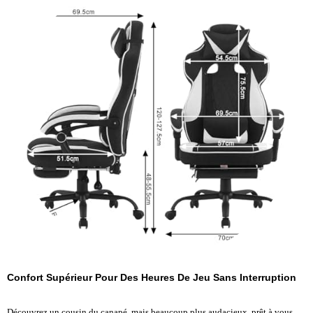
Confort Supérieur Pour Des Heures De Jeu Sans Interruption
Découvrez un cousin du canapé, mais beaucoup plus audacieux, prêt à vous