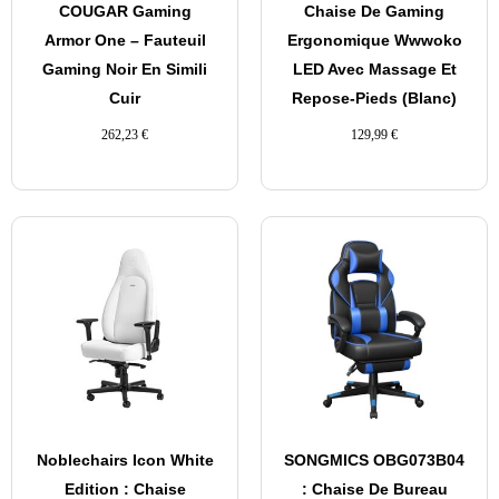
COUGAR Gaming
Chaise De Gaming
Armor One – Fauteuil
Ergonomique Wwwoko
Gaming Noir En Simili
LED Avec Massage Et
Cuir
Repose-Pieds (Blanc)
262,23
€
129,99
€
Noblechairs Icon White
SONGMICS OBG073B04
Edition : Chaise
: Chaise De Bureau