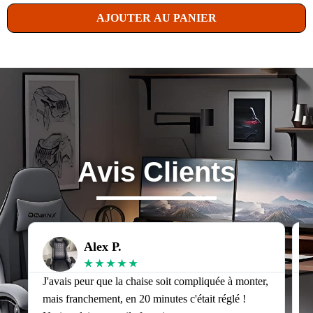
AJOUTER AU PANIER
Avis Clients
Alex P.
★
★
★
★
★
J'avais peur que la chaise soit compliquée à monter,
J
mais franchement, en 20 minutes c'était réglé !
v