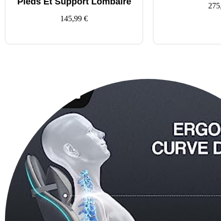
Pieds Et Support Lombaire
275
145,99
€