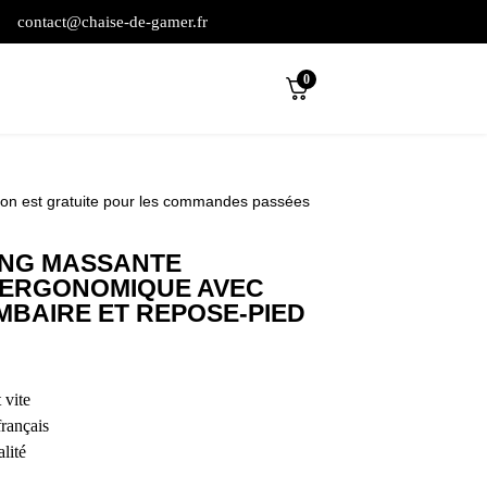
contact@chaise-de-gamer.fr
0
son est gratuite pour les commandes passées
ING MASSANTE
ERGONOMIQUE AVEC
BAIRE ET REPOSE-PIED
 vite
français
lité