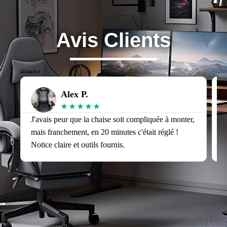
Avis Clients
Alex P.
★
★
★
★
★
J'avais peur que la chaise soit compliquée à monter,
J
mais franchement, en 20 minutes c'était réglé !
v
Notice claire et outils fournis.
s