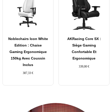
Noblechairs Icon White
AKRacing Core SX :
Edition : Chaise
Siège Gaming
Gaming Ergonomique
Confortable Et
150kg Avec Coussin
Ergonomique
Inclus
339,00
€
387,33
€