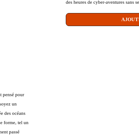
des heures de cyber-aventures sans se
AJOUT
st pensé pour
 soyez un
rée des océans
 forme, tel un
ment passé