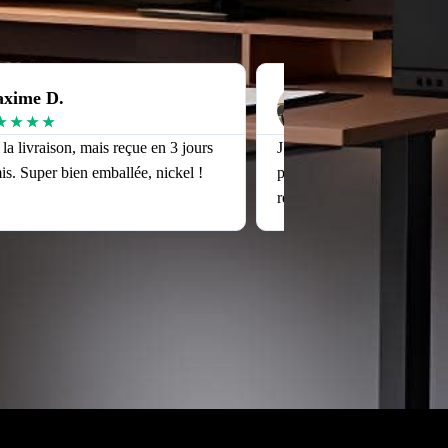
xime D.
Julien T.
★
★
★
★
★
★
★
★
★
r la livraison, mais reçue en 3 jours
J’avais peur que le siège n
. Super bien emballée, nickel !
pour moi (1m90), mais il es
réglage est top.