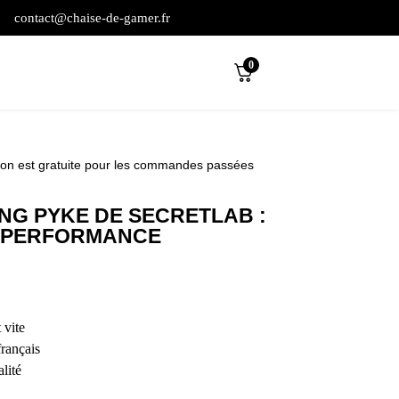
contact@chaise-de-gamer.fr
0
son est gratuite pour les commandes passées
NG PYKE DE SECRETLAB :
 PERFORMANCE
 vite
français
lité