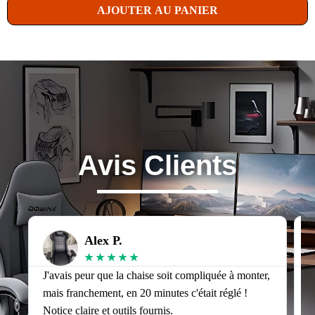
AJOUTER AU PANIER
Avis Clients
Alex P.
★
★
★
★
★
J'avais peur que la chaise soit compliquée à monter,
J
mais franchement, en 20 minutes c'était réglé !
v
Notice claire et outils fournis.
s