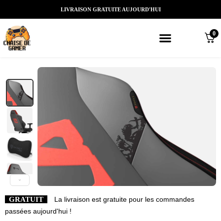
LIVRAISON GRATUITE AUJOURD'HUI
0
Meilleures chaises gaming
Nos marques de chaises gamer
Nos chaises gamer Massantes/Led/
GRATUIT
La livraison est gratuite pour les commandes
passées aujourd'hui !