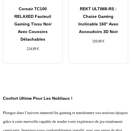
Corsair TC100
REKT ULTIM8-RS :
RELAXED Fauteuil
Chaise Gaming
Gaming Tissu Noir
Inclinable 160° Avec
Avec Coussins
Accoudoirs 3D Noir
Détachables
329,00
€
224,99
€
Confort Ultime Pour Les Nobliaux !
Plongez dans l’univers immersif du gaming et transformez vos sessions épiques
grâce à cette merveille capable de rendre votre expérience de jeu totalement
captivante. Imaginez-vous confortablement installé, avec une assise de rêve