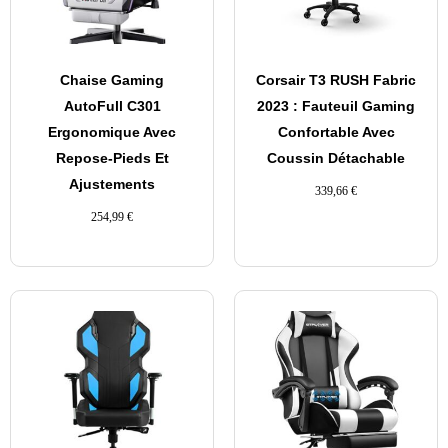
Chaise Gaming
Corsair T3 RUSH Fabric
AutoFull C301
2023 : Fauteuil Gaming
Ergonomique Avec
Confortable Avec
Repose-Pieds Et
Coussin Détachable
Ajustements
339,66
€
254,99
€