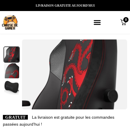
LIVRAISON GRATUITE AUJOURD'HUI
0
Meilleures chaises gaming
Nos marques de chaises gamer
Nos chaises gamer Massantes/Led/
GRATUIT
La livraison est gratuite pour les commandes
passées aujourd'hui !