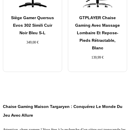
Siège Gamer Quersus
GTPLAYER Chaise
Evos 302 Simili Cuir
Gaming Avec Massage
Noir Bleu S-L
Lombaire Et Repose-
Pieds Rétractable,
349,00
€
Blanc
139,99
€
Chaise Gaming Maison Targaryen : Conquérez Le Monde Du
Jeu Avec Allure
Attention, chers gamers ! Vous êtes à la recherche d’un siège qui transcende les