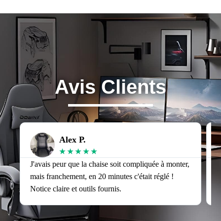
Avis Clients
Alex P.
★
★
★
★
★
J'avais peur que la chaise soit compliquée à monter,
J
mais franchement, en 20 minutes c'était réglé !
v
Notice claire et outils fournis.
s