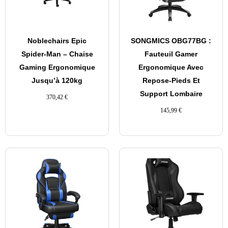
Noblechairs Epic
SONGMICS OBG77BG :
Spider-Man – Chaise
Fauteuil Gamer
Gaming Ergonomique
Ergonomique Avec
Jusqu’à 120kg
Repose-Pieds Et
Support Lombaire
370,42
€
145,99
€