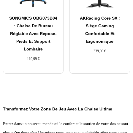
SONGMICS OBG073B04
AKRacing Core SX :
: Chaise De Bureau
Siège Gaming
Réglable Avec Repose-
Confortable Et
Pieds Et Support
Ergonomique
Lombaire
339,00
€
119,99
€
Transformez Votre Zone De Jeu Avec La Chaise Ultime
Entrez dans un nouveau monde où le confort et le soutien de votre dos ne sont
plus qu’un doux rêve ! Imaginez-vous, assis sur un véritable trône conçu pour