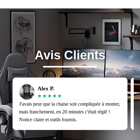
Avis Clients
Alex P.
★
★
★
★
★
J'avais peur que la chaise soit compliquée à monter,
J
mais franchement, en 20 minutes c'était réglé !
v
Notice claire et outils fournis.
s