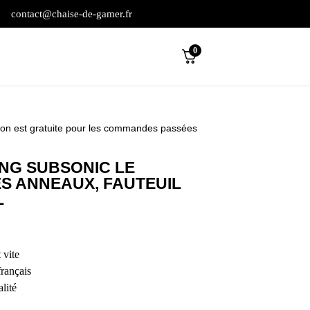
contact@chaise-de-gamer.fr
0
son est gratuite pour les commandes passées
NG SUBSONIC LE
S ANNEAUX, FAUTEUIL
L
 vite
français
lité