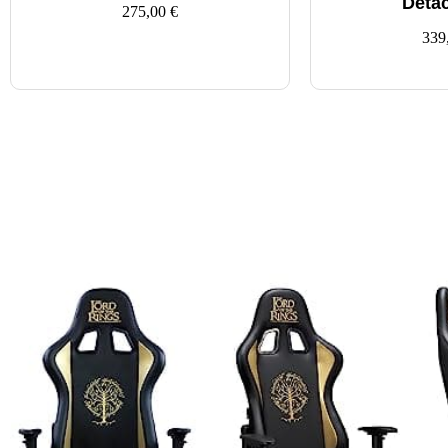
Déta
275,00
€
339