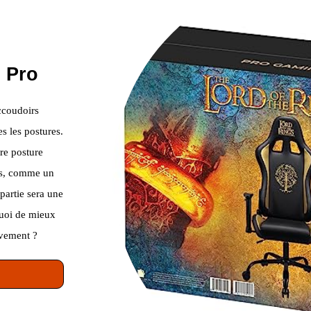
 Pro
ccoudoirs
s les postures.
re posture
ins, comme un
partie sera une
Quoi de mieux
uvement ?