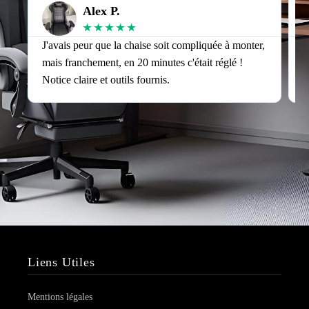
Alex P.
★
★
★
★
★
J'avais peur que la chaise soit compliquée à monter,
J
mais franchement, en 20 minutes c'était réglé !
v
Notice claire et outils fournis.
s
Liens Utiles
Mentions légales