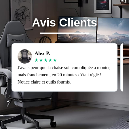
Avis Clients
Alex P.
★
★
★
★
★
J'avais peur que la chaise soit compliquée à monter,
J
mais franchement, en 20 minutes c'était réglé !
v
Notice claire et outils fournis.
s