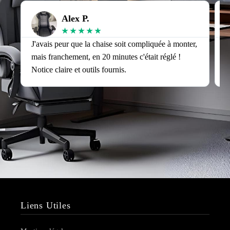
Alex P.
★
★
★
★
★
J'avais peur que la chaise soit compliquée à monter,
J
mais franchement, en 20 minutes c'était réglé !
v
Notice claire et outils fournis.
s
Liens Utiles