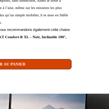
pions, sans distinction. Alliez le loisir à
tre à l’aise, même sur les missions les plus
lus qu’un simple mobilier, il se mue en fidèle
s.
us vous recommandons également cette chaise
 Comfort-R XL – Noir, Inclinable 180°,
R AU PANIER