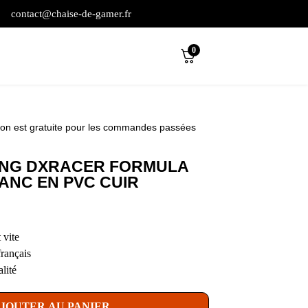
contact@chaise-de-gamer.fr
0
son est gratuite pour les commandes passées
ING DXRACER FORMULA
LANC EN PVC CUIR
 vite
français
lité
JOUTER AU PANIER