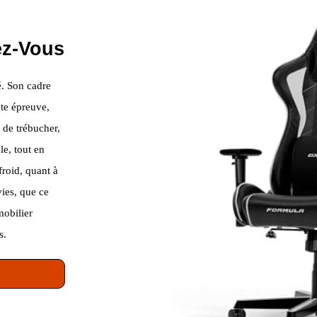
ez-Vous
ié. Son cadre
ute épreuve,
 de trébucher,
le, tout en
froid, quant à
vies, que ce
mobilier
s.