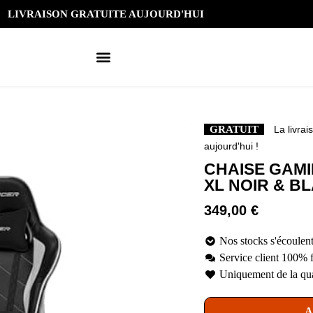
LIVRAISON GRATUITE AUJOURD'HUI
GRATUIT
La livrai
aujourd'hui !
CHAISE GAM
XL NOIR & B
349,00
€
Nos stocks s'écoulent
Service client 100% 
Uniquement de la qua
A