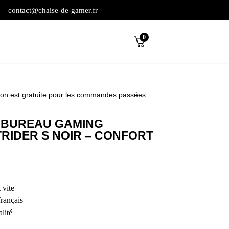
contact@chaise-de-gamer.fr
0
son est gratuite pour les commandes passées
E BUREAU GAMING
RIDER S NOIR – CONFORT
 vite
français
lité