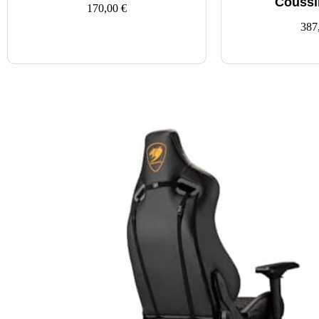
Coussi
170,00
€
387