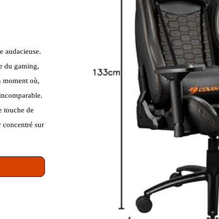
ue audacieuse.
de du gaming,
 un moment où,
 incomparable.
e touche de
er concentré sur