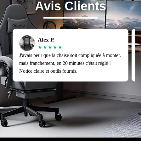
Avis Clients
Alex P.
★
★
★
★
★
J'avais peur que la chaise soit compliquée à monter,
J
mais franchement, en 20 minutes c'était réglé !
v
Notice claire et outils fournis.
s