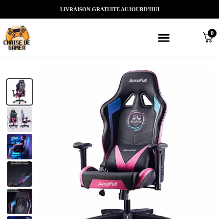
LIVRAISON GRATUITE AUJOURD'HUI
0
Meilleures chaises gaming
Nos marques de chaises gamer
Nos chaises gamer Massantes/Led/