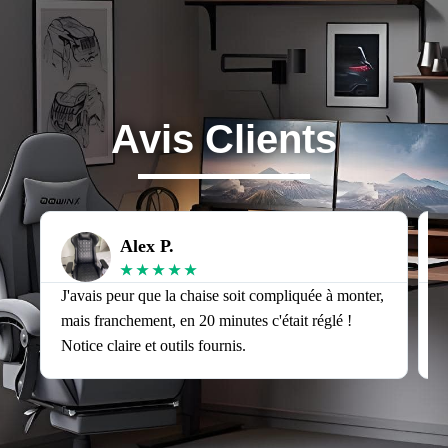
Avis Clients
Alex P.
★
★
★
★
★
J'avais peur que la chaise soit compliquée à monter,
J
mais franchement, en 20 minutes c'était réglé !
v
Notice claire et outils fournis.
s