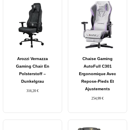
Arozzi Vernazza
Chaise Gaming
Gaming Chair En
AutoFull C301
Polsterstoff –
Ergonomique Avec
Dunkelgrau
Repose-Pieds Et
Ajustements
316,20
€
254,99
€