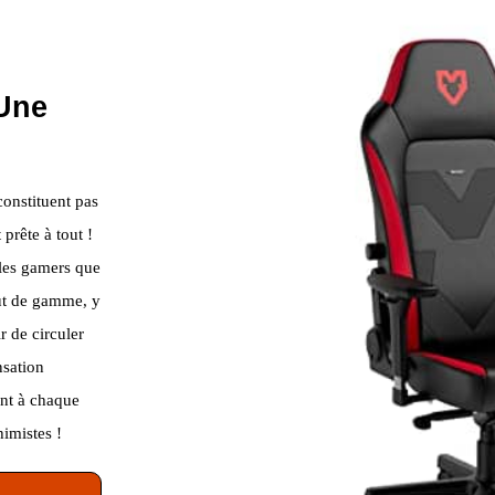
Une
constituent pas
prête à tout !
 les gamers que
aut de gamme, y
r de circuler
nsation
ent à chaque
imistes !