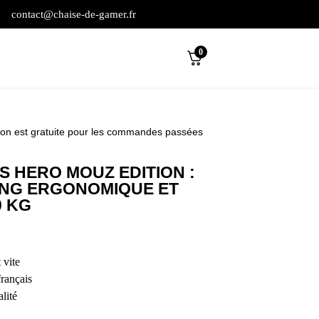
contact@chaise-de-gamer.fr
0
son est gratuite pour les commandes passées
 HERO MOUZ EDITION :
ING ERGONOMIQUE ET
0 KG
 vite
français
lité