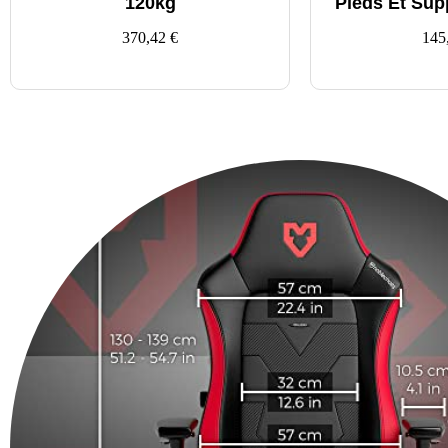
120kg
Pieds Et Sup
370,42
€
145