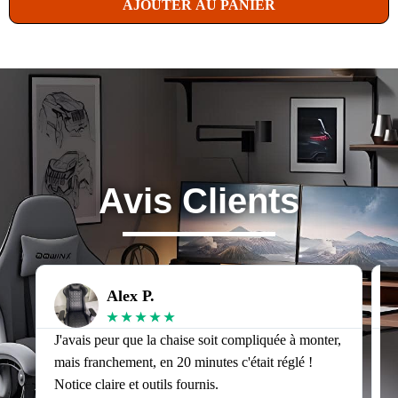
AJOUTER AU PANIER
Avis Clients
Alex P.
★
★
★
★
★
J'avais peur que la chaise soit compliquée à monter,
J
mais franchement, en 20 minutes c'était réglé !
v
Notice claire et outils fournis.
s