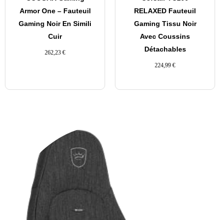
Armor One – Fauteuil
RELAXED Fauteuil
Gaming Noir En Simili
Gaming Tissu Noir
Cuir
Avec Coussins
Détachables
262,23
€
224,99
€