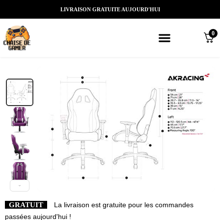
LIVRAISON GRATUITE AUJOURD'HUI
0
Meilleures chaises gaming
Nos marques de chaises gamer
Nos chaises gamer Massantes/Led/
GRATUIT
La livraison est gratuite pour les commandes
passées aujourd'hui !