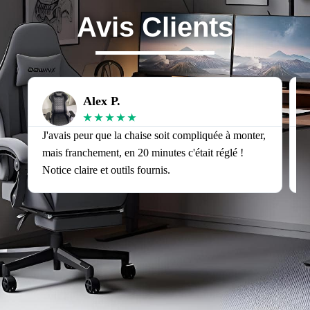
Avis Clients
Alex P.
★
★
★
★
★
J'avais peur que la chaise soit compliquée à monter,
J
mais franchement, en 20 minutes c'était réglé !
v
Notice claire et outils fournis.
s