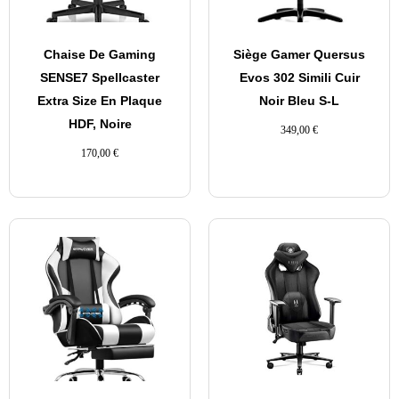
Chaise De Gaming
Siège Gamer Quersus
SENSE7 Spellcaster
Evos 302 Simili Cuir
Extra Size En Plaque
Noir Bleu S-L
HDF, Noire
349,00
€
170,00
€