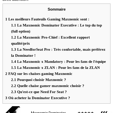
Sommaire
1
Les meilleurs Fauteuils Gaming Maxnomic sont :
1.1
La Maxnomic Dominator Executive : Le top du top
(full option)
1.2
La Maxnomic Pro-Chief : Excellent rapport
qualité/prix
1.3
La NeedforSeat Pro : Très confortable, mais préférez
la Dominator !
1.4
La Maxnomic x Mandatory : Pour les fans de l'équipe
1.5
La Maxnomic x ZLAN : Pour les fans de la ZLAN
2
FAQ sur les chaises gaming Maxnomic
2.1
Pourquoi choisir Maxnomic ?
2.2
Quelle chaise gamer maxnomic choisir ?
2.3
Qu'est-ce que Need For Seat ?
3
Où acheter la Dominator Executive ?
€€€
☆
☆
☆
☆
☆