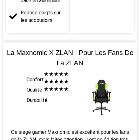
base en aluminium
Repose doigts sur
les accoudoirs
La Maxnomic X ZLAN : Pour Les Fans De
La ZLAN
☆
☆
☆
☆
☆
Confort
☆
☆
☆
☆
☆
☆
☆
☆
☆
☆
Qualité
Durabilité
Ce siège gamer Maxnomic est excellent pour les fans
de la ZLAN, mais faites attention, il est en édition très