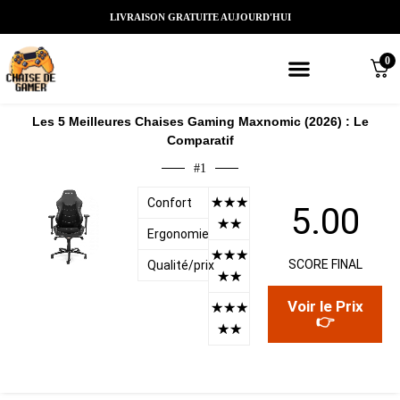
LIVRAISON GRATUITE AUJOURD'HUI
0
Meilleures chaises gaming
Nos marques de chaises gamer
Nos chaises gamer Massantes/Led/
Les 5 Meilleures Chaises Gaming Maxnomic (2026) : Le
Comparatif
#1
☆
☆
☆
Confort
5.00
☆
☆
Ergonomie
☆
☆
☆
SCORE FINAL
Qualité/prix
☆
☆
Voir le Prix
☆
☆
☆
👉
☆
☆