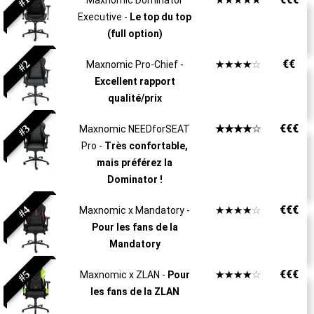
#1
Maxnomic Dominator
Executive -
Le top du top
(full option)
#2
€€
☆
☆
☆
☆
☆
Maxnomic Pro-Chief -
Excellent rapport
qualité/prix
#3
€€€
☆
☆
☆
☆
☆
Maxnomic NEEDforSEAT
Pro -
Très confortable,
mais préférez la
Dominator !
#4
€€€
☆
☆
☆
☆
☆
Maxnomic x Mandatory -
Pour les fans de la
Mandatory
#5
€€€
☆
☆
☆
☆
☆
Maxnomic x ZLAN -
Pour
les fans de la ZLAN